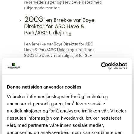
reservedelslager og serviceverksted med
utkjørende montør.
2003
I en årrekke var Boye
Direktør for ABC Have &
Park/ABC Udlejning
I en årrekke var Boye Direktør for ABC
Have & Park/ABC Udlejning inntil han i
2003 ble utnevnt til salgssjef for Sc-
Svend Carlsen A/S i Danmark. Hos Sc-
Svend Carlsen A/S hadde Boye Thomsen
ansvaret for salg, innkjøp og
personalledelse samt forretningsutvikling
i Golf & Grounds-segmentet i de
Denne nettsiden anvender cookies
forskjellige avdelinger. Som salgssjef
arbeidet Boye Thomsen daglig med
Vi bruker informasjonskapsler for å gi innhold og
budsjetter, beregning og utarbeidelse av
annonser et personlig preg, for å levere sosiale
tilbud.
mediefunksjoner og for å analysere trafikken vår. Vi deler
2011
Salgssjef
dessuten informasjon om hvordan du bruker nettstedet
vårt, med partnerne våre innen sosiale medier,
I 2011 ble Boye Thomsen ansatt som
annonsering og analysearbeid, som kan kombinere den