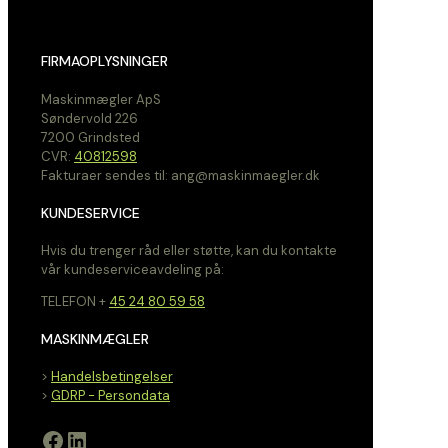
FIRMAOPLYSNINGER
Maskinmægler ApS
Søndervold 226
7200 Grindsted
CVR:
40812598
Fakturaer sendes til: ang@maskinmaegler.dk
KUNDESERVICE
Hvis du trenger råd eller støtte, kan du kontakte
vår kundeserviceavdeling på:
TELEFON +
45 24 80 59 58
MASKINMÆGLER
>
Handelsbetingelser
>
GDRP - Persondata
Facebook
LinkedIn