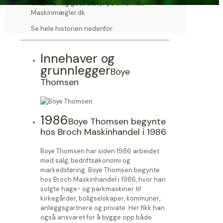
Vi tar nemlig godt utstyr på alvor hos
Maskinmægler.dk
Se hele historien nedenfor:
Innehaver og
grunnlegger
Boye
Thomsen
1986
Boye Thomsen begynte
hos Broch Maskinhandel i 1986
Boye Thomsen har siden 1986 arbeidet
med salg, bedriftsøkonomi og
markedsføring. Boye Thomsen begynte
hos Broch Maskinhandel i 1986, hvor han
solgte hage- og parkmaskiner til
kirkegårder, boligselskaper, kommuner,
anleggsgartnere og private. Her fikk han
også ansvaret for å bygge opp både