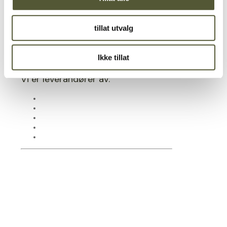
allerede mer enn 40 års erfaring, og har
vist at kvalitet, service og tillit er viktig for
å bli tatt på alvor i bransjen. Vi tar nemlig
tillat utvalg
godt utstyr på alvor hos
Maskinmægler.dk
Ikke tillat
Vi er leverandører av: