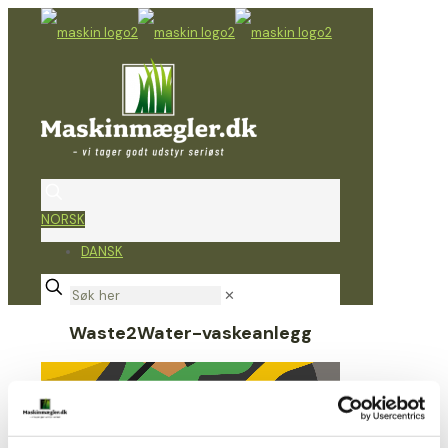
NORSK
DANSK
✕
Waste2Water-vaskeanlegg