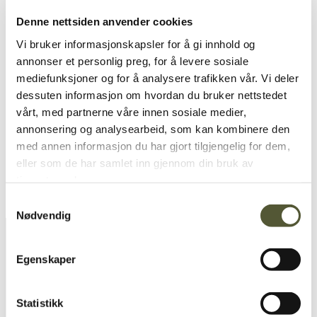
Denne nettsiden anvender cookies
Vi bruker informasjonskapsler for å gi innhold og
annonser et personlig preg, for å levere sosiale
mediefunksjoner og for å analysere trafikken vår. Vi deler
Fremtiden er bærekraftige og
miljøvennlige lukkede vaskesystemer
dessuten informasjon om hvordan du bruker nettstedet
med gjenbrukbart vaskevann.
vårt, med partnerne våre innen sosiale medier,
annonsering og analysearbeid, som kan kombinere den
Waste2Water bruker mikroorganismer for
med annen informasjon du har gjort tilgjengelig for dem,
å rense vannet slik at det kan brukes igjen
og igjen.
eller som de har samlet inn gjennom din bruk av
tjenestene deres.
Samtykkevalg
Les mer om Waste2Water vaskeanlegg.
Nødvendig
Egenskaper
Statistikk
FIRMAOPLYSNINGER