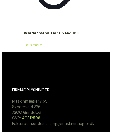
Wiedenmann Terra Seed 160
Læs mere
FIRMAOPLYSNINGER
Maskinmægler ApS
Søndervold 226
7200 Grindsted
CVR:
40812598
Fakturaer sendes til: ang@maskinmaegler.dk