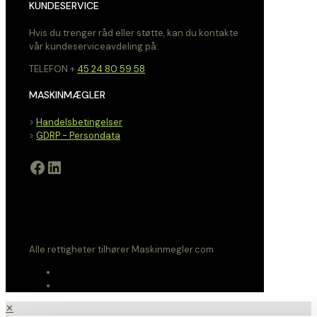
KUNDESERVICE
Hvis du trenger råd eller støtte, kan du kontakte
vår kundeserviceavdeling på:
TELEFON +
45 24 80 59 58
MASKINMÆGLER
>
Handelsbetingelser
>
GDRP - Persondata
Facebook
LinkedIn
Alle rettigheter tilhører Maskinmegler.com
✕