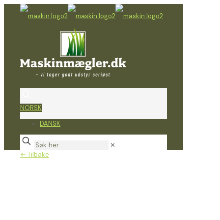
NORSK
DANSK
✕
← Tilbake