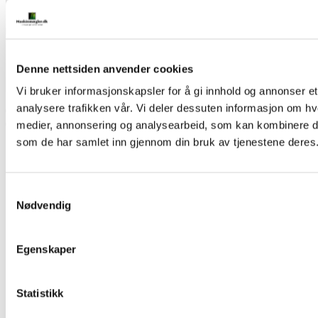
Boye Thomsen
Salgsrådgiver
Denne nettsiden anvender cookies
4030 1212
bth@maskinmaegler.dk
Vi bruker informasjonskapsler for å gi innhold og annonser et
analysere trafikken vår. Vi deler dessuten informasjon om hv
medier, annonsering og analysearbeid, som kan kombinere den
som de har samlet inn gjennom din bruk av tjenestene deres
Samtykkevalg
Nødvendig
Egenskaper
Statistikk