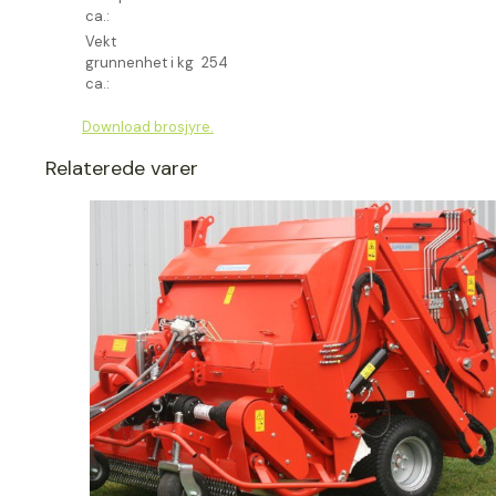
ca.:
Vekt
grunnenhet i kg
254
ca.:
Download brosjyre.
Relaterede varer