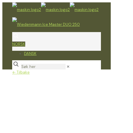
NORSK
DANSK
✕
← Tilbake