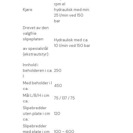
rpm el
Kjøre
hydraulisk med min.
25 l/min ved 150
bar
Drevet av den
valgfrie
slipeplaten
Hydraulisk med ca.
10 l/min ved 150 bar
av spesialstål
(ekstrautstyr):
Innhold i
beholderen i ca.
250
I:
Med beholder i I
450
ca.:
Mål L/B/H i cm
75 / 137 / 75
ca.:
Slipebredder
uten plate i cm
120
ca.:
Slipebredder
med plate i cm
100 – 600