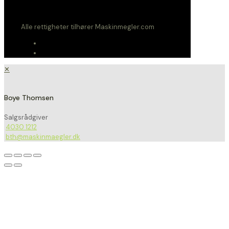
Alle rettigheter tilhører Maskinmegler.com
✕
Boye Thomsen
Salgsrådgiver
4030 1212
bth@maskinmaegler.dk