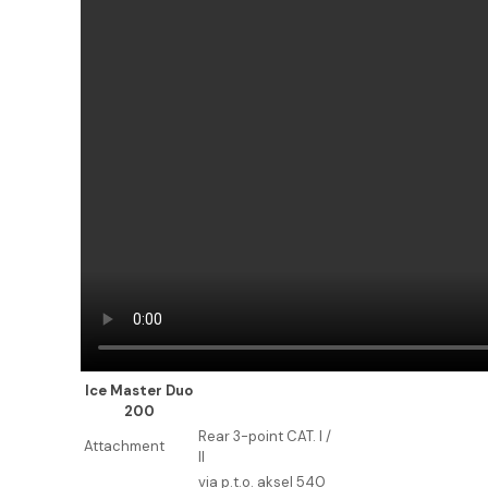
Ice Master Duo
200
Rear 3-point CAT. I /
Attachment
II
via p.t.o. aksel 540