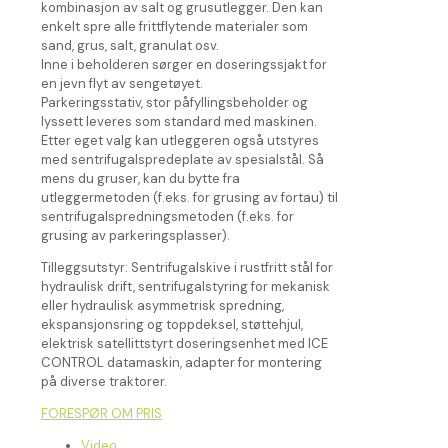
kombinasjon av salt og grusutlegger. Den kan
enkelt spre alle frittflytende materialer som
sand, grus, salt, granulat osv.
Inne i beholderen sørger en doseringssjakt for
en jevn flyt av sengetøyet.
Parkeringsstativ, stor påfyllingsbeholder og
lyssett leveres som standard med maskinen.
Etter eget valg kan utleggeren også utstyres
med sentrifugalspredeplate av spesialstål. Så
mens du gruser, kan du bytte fra
utleggermetoden (f.eks. for grusing av fortau) til
sentrifugalspredningsmetoden (f.eks. for
grusing av parkeringsplasser).
Tilleggsutstyr: Sentrifugalskive i rustfritt stål for
hydraulisk drift, sentrifugalstyring for mekanisk
eller hydraulisk asymmetrisk spredning,
ekspansjonsring og toppdeksel, støttehjul,
elektrisk satellittstyrt doseringsenhet med ICE
CONTROL datamaskin, adapter for montering
på diverse traktorer.
FORESPØR OM PRIS
Video