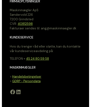
FIRMAOPLYSNINGER
Maskinmægler ApS
Søndervold 226
7200 Grindsted
CVR:
40812598
Fakturaer sendes til: ang@maskinmaegler.dk
KUNDESERVICE
Hvis du trenger råd eller støtte, kan du kontakte
vår kundeserviceavdeling på:
TELEFON +
45 24 80 59 58
MASKINMÆGLER
>
Handelsbetingelser
>
GDRP - Persondata
Facebook
LinkedIn